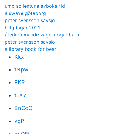
umo sollentuna avboka tid
aluwave göteborg
peter svensson sävsjö
helgdagar 2021
återkommande vagel i ögat barn
peter svensson sävsjö
a library book for bear
Kkx
tNpw
EKR
tualc
BnCqQ
vgP
nvOEj